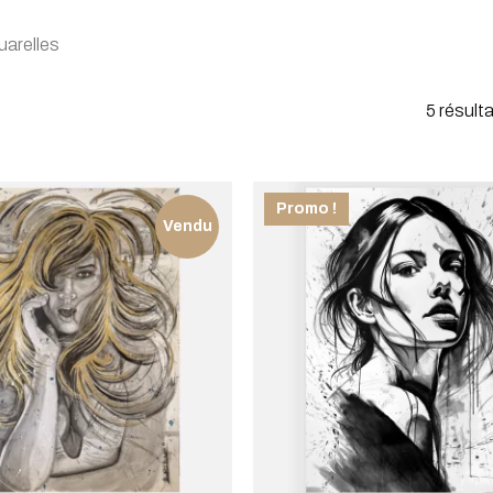
uarelles
5 résult
Promo !
Vendu