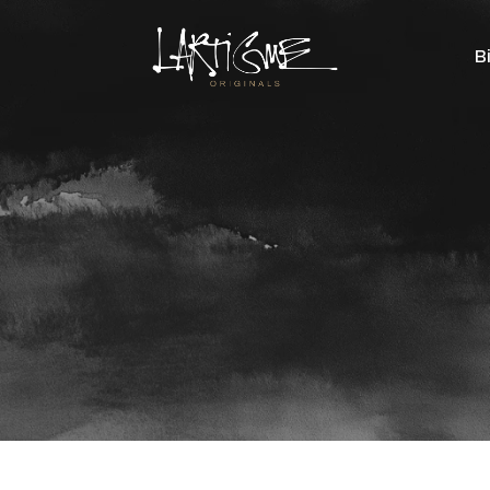
Panier
B