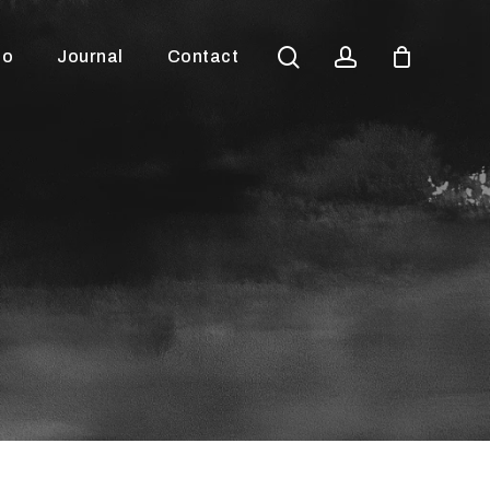
Close
search
account
io
Journal
Contact
Cart