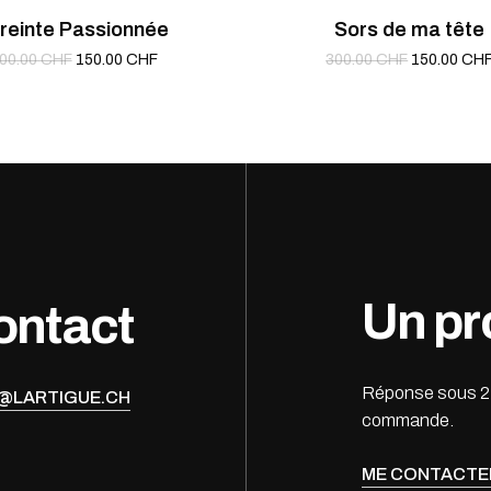
reinte Passionnée
Sors de ma tête
Le
Le
Le
00.00
CHF
150.00
CHF
300.00
CHF
150.00
CH
prix
prix
prix
initial
actuel
initial
était :
est :
était :
200.00 CHF.
150.00 CHF.
300.00 CHF
Un pro
ontact
Réponse sous 24 h
@LARTIGUE.CH
commande.
ME CONTACTE