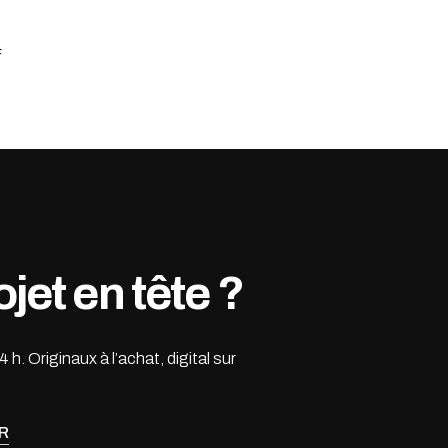
Le
F
prix
actuel
est :
.
150.00 CHF.
jet en tête ?
. Originaux à l’achat, digital sur
R