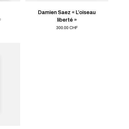
Damien Saez « L’oiseau
liberté »
Le
F
prix
300.00
CHF
actuel
est :
.
700.00 CHF.
Votre panier est vide.
ALLER AU SHOP