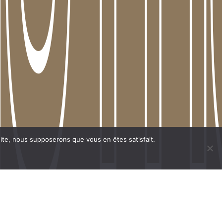
 mai
 mai
0.00
CHF
LE PANIER
COMMANDER
 site, nous supposerons que vous en êtes satisfait.