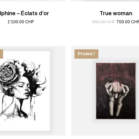
lphine – Éclats d’or
True woman
Le
1'100.00
CHF
900.00
CHF
700.00
CH
prix
initial
était :
900.00 CHF
Promo !