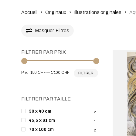
Accueil
Originaux
Illustrations originales
Aq
Masquer
Filtres
FILTRER PAR PRIX
Prix
Prix
Prix :
150 CHF
—
1'100 CHF
FILTRER
min
max
FILTRER PAR TAILLE
30 x 40 cm
2
45,5 x 61 cm
1
70 x 100 cm
2