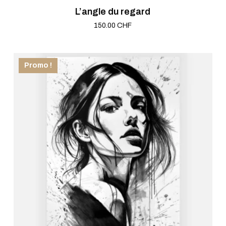
L’angle du regard
150.00
CHF
Save
Promo !