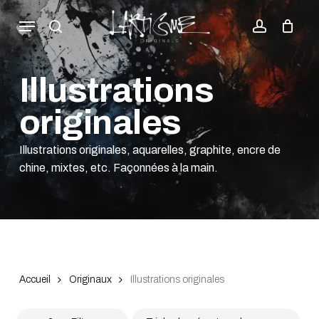
Skip
Menu
to
search
account
Fermer
Close
Panier
Cart
main
les
content
filtres
Illustrations
originales
Illustrations originales, aquarelles, graphite, encre de
chine, mixtes, etc. Façonnées à la main.
Accueil
Originaux
Illustrations originales