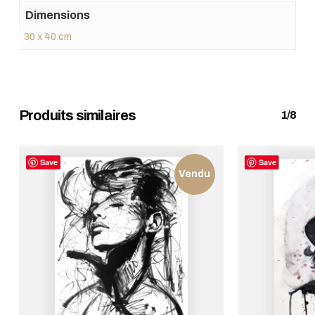
Dimensions
30 x 40 cm
Produits similaires
1/8
Votre panier est vide.
Save
Save
ALLER AU SHOP
Vendu