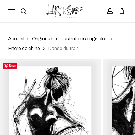
Skip
Menu
to
search
account
Close
Panier
Cart
main
content
Accueil
Originaux
Illustrations originales
Encre de chine
Danse du trait
Save