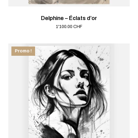
Delphine – Éclats d’or
1'100.00
CHF
Save
Promo !
Votre panier est vide.
ALLER AU SHOP