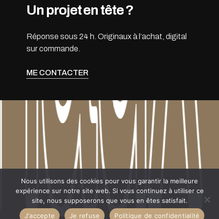
Un projet en tête ?
Réponse sous 24 h. Originaux à l’achat, digital
sur commande.
ME CONTACTER
naux 
naux 
Sous-total :
0.00
CHF
Nous utilisons des cookies pour vous garantir la meilleure
expérience sur notre site web. Si vous continuez à utiliser ce
site, nous supposerons que vous en êtes satisfait.
VOIR LE PANIER
COMMANDER
J'accepte
Je refuse
Politique de confidentialité