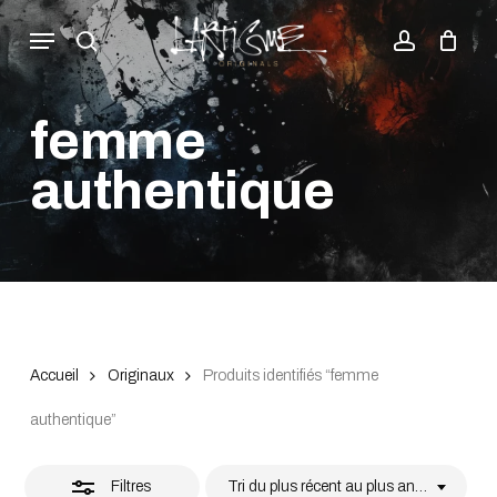
Skip
Menu
to
search
account
Fermer
Close
Panier
Cart
main
les
content
filtres
femme
authentique
Accueil
Originaux
Produits identifiés “femme
authentique”
Filtres
Tri du plus récent au plus ancien