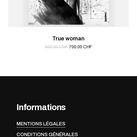
True woman
Le
Le
900.00
CHF
700.00
CHF
prix
prix
initial
actuel
était :
est :
900.00 CHF.
700.00 CHF.
Informations
MENTIONS LÉGALES
CONDITIONS GÉNÉRALES